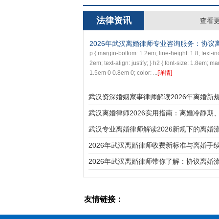
法律资讯
查看更
2026年武汉离婚律师专业咨询服务：协
p { margin-bottom: 1.2em; line-height: 1.8; text-in
2em; text-align: justify; } h2 { font-size: 1.8em; ma
1.5em 0 0.8em 0; color: ...
[详情]
武汉资深婚姻家事律师解读2026年离婚新
议、诉讼与财产分割全攻略
武汉离婚律师2026实用指南：离婚冷静期
分割、孩子抚养费全解析
武汉专业离婚律师解读2026新规下的离婚
财产抚养权分割指南
2026年武汉离婚律师收费新标准与离婚手
全解析—在线免费咨询财产分割与孩子抚养
2026年武汉离婚律师带你了解：协议离婚
题
费用及财产分割全攻略
友情链接：