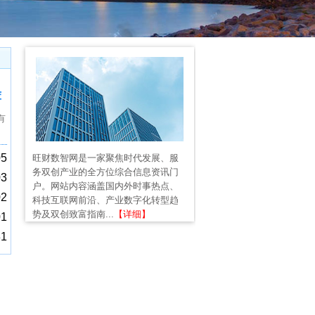
荐
有
05
旺财数智网是一家聚焦时代发展、服
务双创产业的全方位综合信息资讯门
03
户。网站内容涵盖国内外时事热点、
02
科技互联网前沿、产业数字化转型趋
势及双创致富指南...
【详细】
01
31