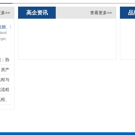
高企资讯
品
多>>
查看更多>>
议离婚、财产分割及子女抚养权纠纷解决方案
dent:
rgin:
规：协
、房产
流程与
续流程
权问
流程、